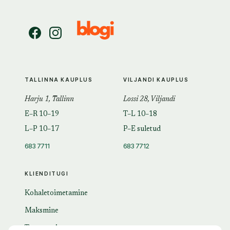
TALLINNA KAUPLUS
VILJANDI KAUPLUS
Harju 1, Tallinn
Lossi 28, Viljandi
E–R 10–19
T–L 10–18
L–P 10–17
P–E suletud
683 7711
683 7712
KLIENDITUGI
Kohaletoimetamine
Maksmine
Tagastamine