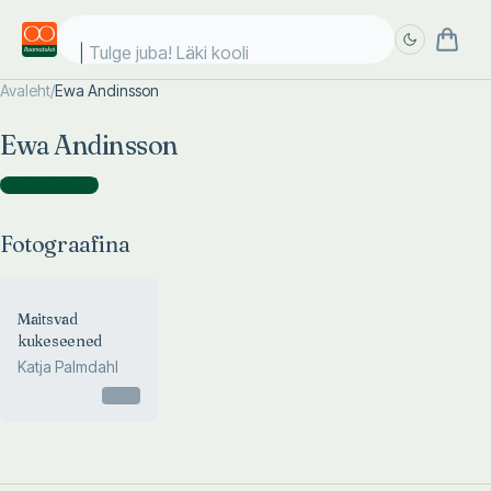
Tulge juba! Läki kooli!
Avaleht
/
Ewa Andinsson
Täpsem
Täpsem
Ewa Andinsson
otsing
otsing
Fotograafina
(
1
)
Fotograafina
Maitsvad
kukeseened
Katja Palmdahl
Otsas