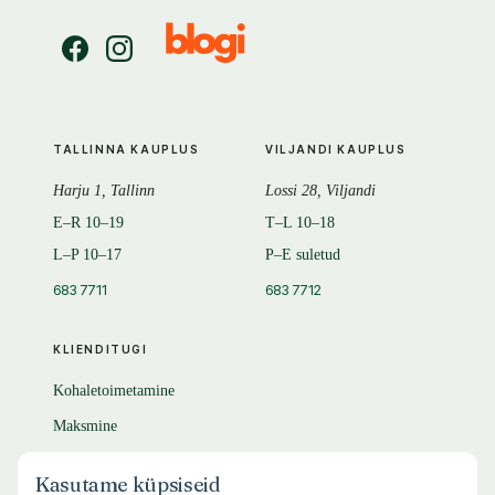
TALLINNA KAUPLUS
VILJANDI KAUPLUS
Harju 1, Tallinn
Lossi 28, Viljandi
E–R 10–19
T–L 10–18
L–P 10–17
P–E suletud
683 7711
683 7712
KLIENDITUGI
Kohaletoimetamine
Maksmine
Tagastamine
Kasutame küpsiseid