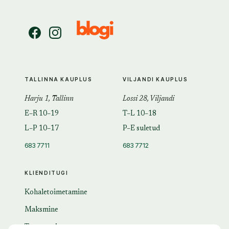
TALLINNA KAUPLUS
VILJANDI KAUPLUS
Harju 1, Tallinn
Lossi 28, Viljandi
E–R 10–19
T–L 10–18
L–P 10–17
P–E suletud
683 7711
683 7712
KLIENDITUGI
Kohaletoimetamine
Maksmine
Tagastamine