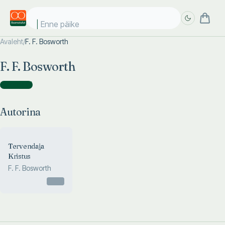
Enne päikes
Avaleht
/
F. F. Bosworth
Täpsem
Täpsem
F. F. Bosworth
otsing
otsing
Autorina
(
1
)
Autorina
Tervendaja
Kristus
F. F. Bosworth
Otsas