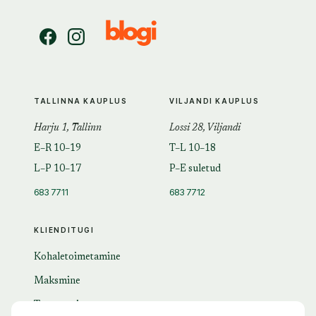
TALLINNA KAUPLUS
VILJANDI KAUPLUS
Harju 1, Tallinn
Lossi 28, Viljandi
E–R 10–19
T–L 10–18
L–P 10–17
P–E suletud
683 7711
683 7712
KLIENDITUGI
Kohaletoimetamine
Maksmine
Tagastamine