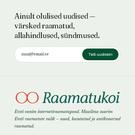
Ainult olulised uudised —
värsked raamatud,
allahindlused, sündmused.
Telli uudiskiri
Eesti vanim internetiraamatupood. Maailma suurim
Eesti raamatute valik — uued, kasutatud ja antikvaarsed
raamatud.