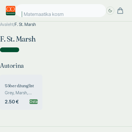
Matemaatika kosmo
Avaleht
/
F. St. Marsh
Täpsem
Täpsem
F. St. Marsh
otsing
otsing
Autorina
(
1
)
Autorina
Sõber džunglist
Grey, Marsh,
Hetterington
2.50 €
Osta