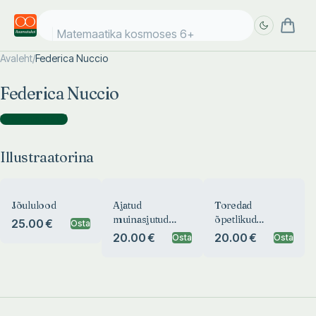
Matemaatika kosmoses 6+
Avaleht
/
Federica Nuccio
Täpsem
Täpsem
Federica Nuccio
otsing
otsing
Illustraatorina
(
3
)
Illustraatorina
Jõululood
Ajatud
Toredad
muinasjutud
õpetlikud
25.00 €
Osta
moraalist
muinasjutud
20.00 €
20.00 €
Osta
Osta