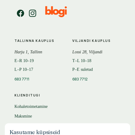
TALLINNA KAUPLUS
VILJANDI KAUPLUS
Harju 1, Tallinn
Lossi 28, Viljandi
E–R 10–19
T–L 10–18
L–P 10–17
P–E suletud
683 7711
683 7712
KLIENDITUGI
Kohaletoimetamine
Maksmine
Tagastamine
Kasutame küpsiseid