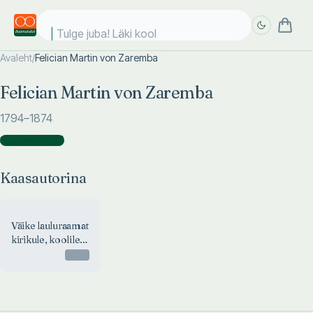
Tulge juba! Läki kooli
Avaleht
/
Felician Martin von Zaremba
Täpsem
Täpsem
Felician Martin von Zaremba
otsing
otsing
1794
–1874
Kaasautorina
(
1
)
Kaasautorina
Väike lauluraamat
kirikule, koolile
ja kodule
Otsas