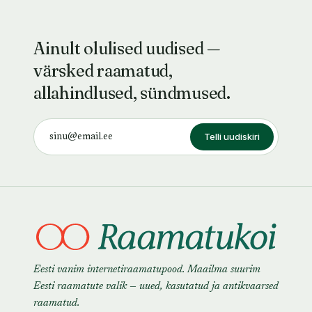
Ainult olulised uudised —
värsked raamatud,
allahindlused, sündmused.
Telli uudiskiri
Eesti vanim internetiraamatupood. Maailma suurim
Eesti raamatute valik — uued, kasutatud ja antikvaarsed
raamatud.