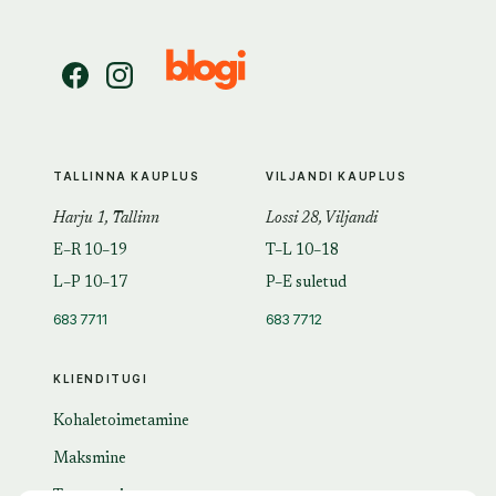
TALLINNA KAUPLUS
VILJANDI KAUPLUS
Harju 1, Tallinn
Lossi 28, Viljandi
E–R 10–19
T–L 10–18
L–P 10–17
P–E suletud
683 7711
683 7712
KLIENDITUGI
Kohaletoimetamine
Maksmine