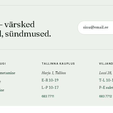
— värsked
d, sündmused.
TUGI
TALLINNA KAUPLUS
VILJAN
imetamine
Harju 1, Tallinn
Lossi 28,
E–R 10–19
T–L 10–
e
L–P 10–17
P–E sule
ine
683 7711
683 7712