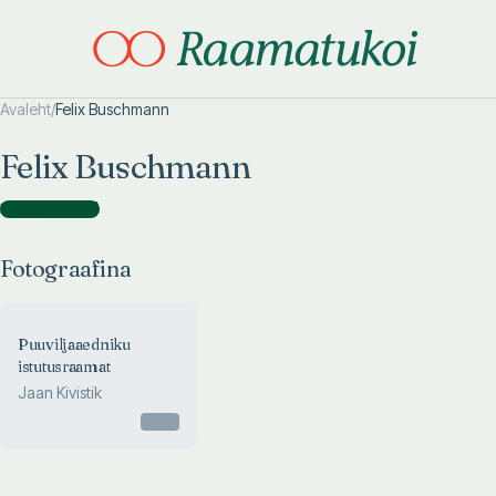
Avaleht
/
Felix Buschmann
Otsi täpsemalt
Otsi täpsemalt
Felix Buschmann
Fotograafina
(
1
)
Fotograafina
Puuviljaaedniku
istutusraamat
Jaan Kivistik
Otsas