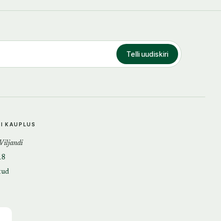
Telli uudiskiri
DI KAUPLUS
 Viljandi
18
tud