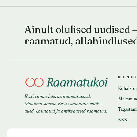
Ainult olulised uudised 
raamatud, allahindluse
KLIENDI
Kohaleto
Eesti vanim internetiraamatupood.
Maksmin
Maailma suurim Eesti raamatute valik —
Tagastam
uued, kasutatud ja antikvaarsed raamatud.
KKK