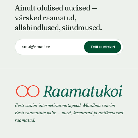
Ainult olulised uudised —
värsked raamatud,
allahindlused, sündmused.
Telli uudiskiri
Eesti vanim internetiraamatupood. Maailma suurim
Eesti raamatute valik — uued, kasutatud ja antikvaarsed
raamatud.