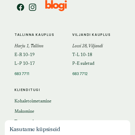
TALLINNA KAUPLUS
VILJANDI KAUPLUS
Harju 1, Tallinn
Lossi 28, Viljandi
E–R 10–19
T–L 10–18
L–P 10–17
P–E suletud
683 7711
683 7712
KLIENDITUGI
Kohaletoimetamine
Maksmine
Tagastamine
Kasutame küpsiseid
KKK