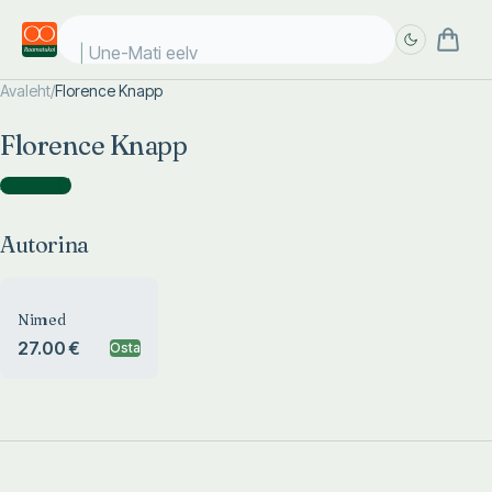
Une-Mati eelvi
Avaleht
/
Florence Knapp
Täpsem
Täpsem
Florence Knapp
otsing
otsing
Autorina
(
1
)
Autorina
Nimed
27.00 €
Osta