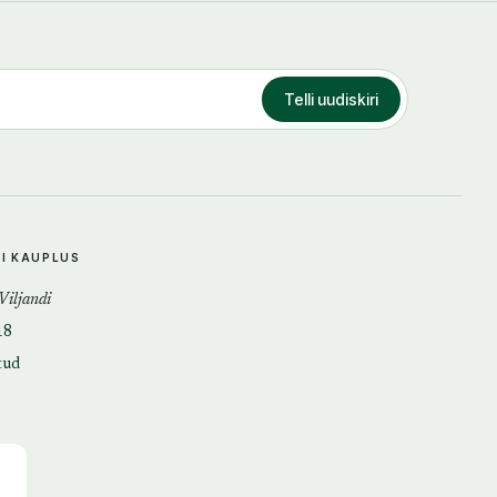
Telli uudiskiri
DI KAUPLUS
 Viljandi
18
tud