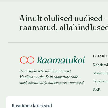
Ainult olulised uudised 
raamatud, allahindluse
KLIENDI
Kohaleto
Eesti vanim internetiraamatupood.
Maksmin
Maailma suurim Eesti raamatute valik —
Tagastam
uued, kasutatud ja antikvaarsed raamatud.
KKK
Kasutame küpsiseid