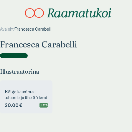
Avaleht
/
Francesca Carabelli
Otsi täpsemalt
Otsi täpsemalt
Francesca Carabelli
Illustraatorina
(
1
)
Illustraatorina
Kõige kaunimad
tuhande ja ühe öö lood
20.00 €
Osta