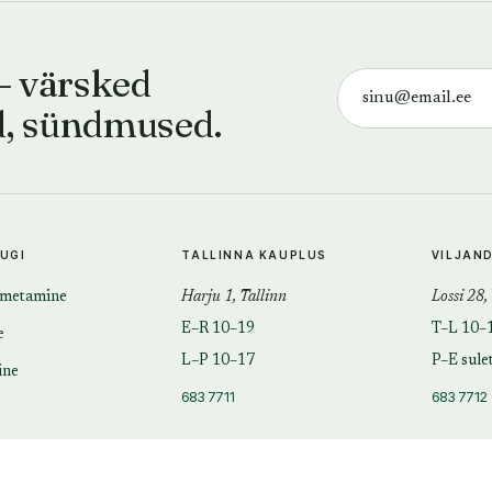
— värsked
d, sündmused.
TUGI
TALLINNA KAUPLUS
VILJAN
imetamine
Harju 1, Tallinn
Lossi 28,
E–R 10–19
T–L 10–
e
L–P 10–17
P–E sule
ine
683 7711
683 7712