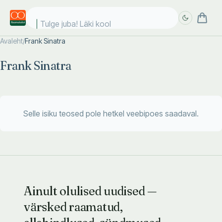
Tulge juba! Läki kooli
Avaleht
/
Frank Sinatra
Täpsem
Täpsem
Frank Sinatra
otsing
otsing
Selle isiku teosed pole hetkel veebipoes saadaval.
Ainult olulised uudised —
värsked raamatud,