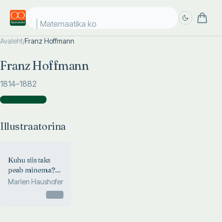
Matemaatika kos
Avaleht
/
Franz Hoffmann
Täpsem
Täpsem
Franz Hoffmann
otsing
otsing
1814
–1882
Illustraatorina
(
1
)
Illustraatorina
Kuhu siis taks
peab minema?
Kas looma koht
Marlen Haushofer
on õues?
Otsas