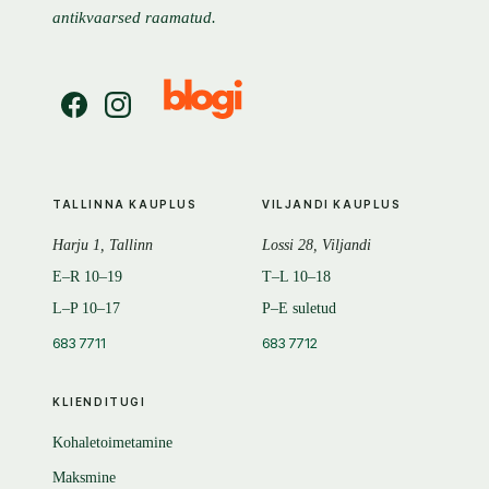
antikvaarsed raamatud.
TALLINNA KAUPLUS
VILJANDI KAUPLUS
Harju 1, Tallinn
Lossi 28, Viljandi
E–R 10–19
T–L 10–18
L–P 10–17
P–E suletud
683 7711
683 7712
KLIENDITUGI
Kohaletoimetamine
Maksmine