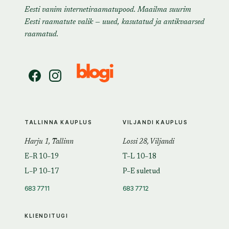
Eesti vanim internetiraamatupood. Maailma suurim
Eesti raamatute valik — uued, kasutatud ja antikvaarsed
raamatud.
TALLINNA KAUPLUS
VILJANDI KAUPLUS
Harju 1, Tallinn
Lossi 28, Viljandi
E–R 10–19
T–L 10–18
L–P 10–17
P–E suletud
683 7711
683 7712
KLIENDITUGI