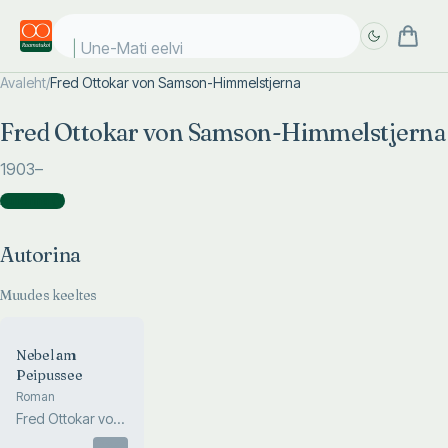
Une-Mati eelviim
Avaleht
/
Fred Ottokar von Samson-Himmelstjerna
Täpsem
Täpsem
Fred Ottokar von Samson-Himmelstjerna
otsing
otsing
1903
–
Autorina
(
1
)
Autorina
Muudes keeltes
Nebel am
Peipussee
Roman
Fred Ottokar von
Samson-
Otsas