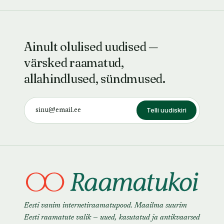
Ainult olulised uudised —
värsked raamatud,
allahindlused, sündmused.
Telli uudiskiri
Eesti vanim internetiraamatupood. Maailma suurim
Eesti raamatute valik — uued, kasutatud ja antikvaarsed