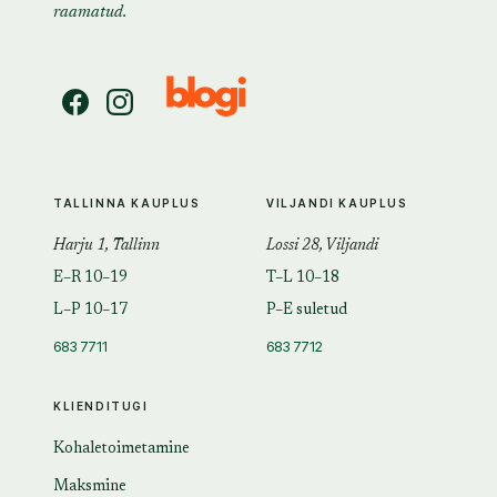
raamatud.
TALLINNA KAUPLUS
VILJANDI KAUPLUS
Harju 1, Tallinn
Lossi 28, Viljandi
E–R 10–19
T–L 10–18
L–P 10–17
P–E suletud
683 7711
683 7712
KLIENDITUGI
Kohaletoimetamine
Maksmine