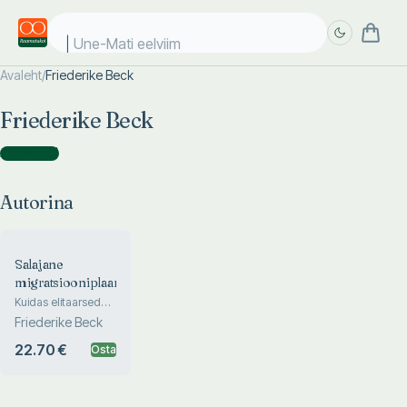
Une-Mati eelviima
Avaleht
/
Friederike Beck
Täpsem
Täpsem
Friederike Beck
otsing
otsing
Autorina
(
1
)
Autorina
Salajane
migratsiooniplaan
Kuidas elitaarsed
võrgustikud ELi,
Friederike Beck
ÜRO ja ülirikaste
fondide kaasabil
22.70 €
Osta
Euroopat
lammutavad