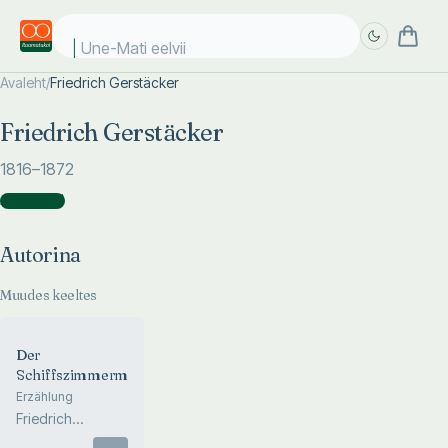
Une-Mati eelviim
Avaleht
/
Friedrich Gerstäcker
Täpsem
Täpsem
Friedrich Gerstäcker
otsing
otsing
1816
–1872
Autorina
(
1
)
Autorina
Muudes keeltes
Der
Schiffszimmermann
Erzählung
Friedrich
Gerstäcker
Otsas