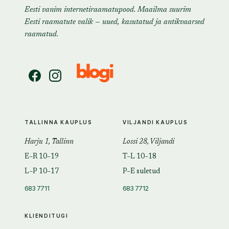
Eesti vanim internetiraamatupood. Maailma suurim
Eesti raamatute valik — uued, kasutatud ja antikvaarsed
raamatud.
TALLINNA KAUPLUS
VILJANDI KAUPLUS
Harju 1, Tallinn
Lossi 28, Viljandi
E–R 10–19
T–L 10–18
L–P 10–17
P–E suletud
683 7711
683 7712
KLIENDITUGI