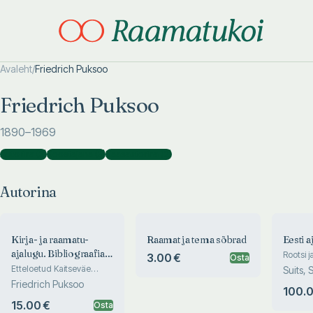
Avaleht
/
Friedrich Puksoo
Otsi täpsemalt
Otsi täpsemalt
Friedrich Puksoo
1890
–1969
Autorina
(
3
)
Koostajana
(
3
)
Kaasautorina
(
2
)
Autorina
Kirja- ja raamatu-
Raamat ja tema sõbrad
Eesti a
ajalugu. Bibliograafia.
Rootsi 
3.00 €
Osta
Raamatukogude
Etteloetud Kaitseväe
Suits,
raamatukoguhoidjate
ajalugu
Friedrich Puksoo
Põldmäe
100.0
kursusel 1926. aastal
15.00 €
Osta