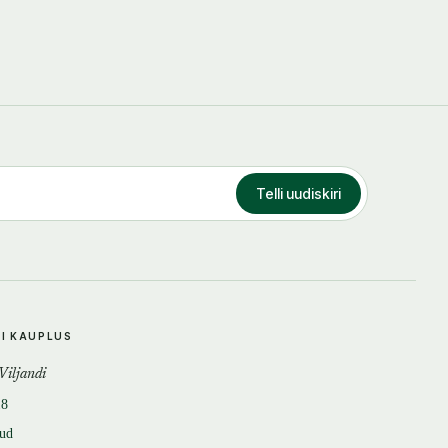
Telli uudiskiri
DI KAUPLUS
 Viljandi
18
tud