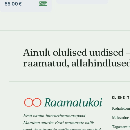
üliõpilaskonna ajalooga
55.00 €
Osta
Ainult olulised uudised 
raamatud, allahindluse
KLIENDI
Kohaletoi
Eesti vanim internetiraamatupood.
Maksmine
Maailma suurim Eesti raamatute valik —
Tagastami