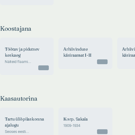
Koostajana
Töötav ja pidutsev
Arhiivinduse
Arhiiv
keskaeg
käsiraamat I-II
käsira
Näiteid flaami
Otsas
kaunistuskunstist keskajal.
Otsas
12 pilditahvlit
originaalvärvides
«Breviarium Grimani» järgi
Kaasautorina
Tartu üliõpilaskonna
Korp. Sakala
ajalugu
1909-1934
Seoses eesti
Otsas