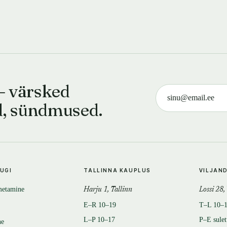
— värsked
d, sündmused.
TUGI
TALLINNA KAUPLUS
VILJAN
metamine
Harju 1, Tallinn
Lossi 28,
E–R 10–19
T–L 10–
L–P 10–17
P–E sule
ne