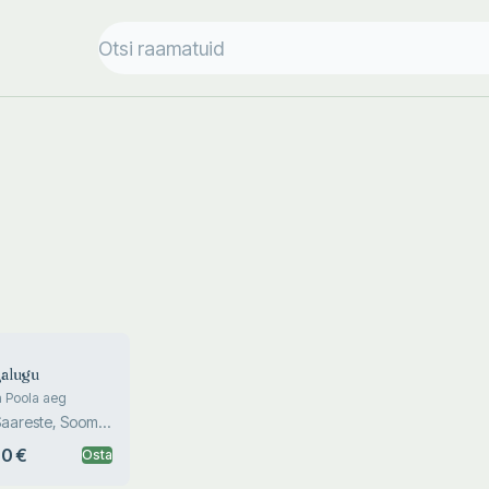
jalugu
ja Poola aeg
 Saareste, Soom,
, Kollo...
0 €
Osta