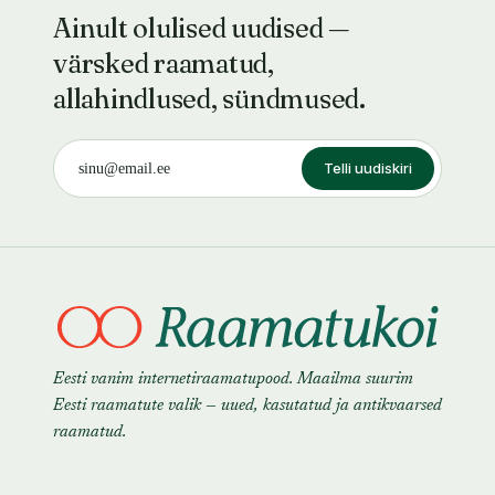
Ainult olulised uudised —
värsked raamatud,
allahindlused, sündmused.
Telli uudiskiri
Eesti vanim internetiraamatupood. Maailma suurim
Eesti raamatute valik — uued, kasutatud ja antikvaarsed
raamatud.