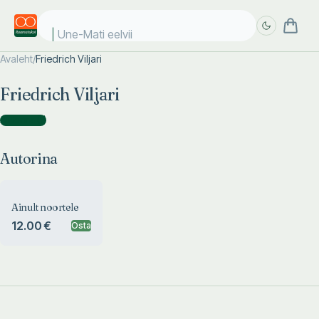
Une-Mati eelviim
Avaleht
/
Friedrich Viljari
Täpsem
Täpsem
Friedrich Viljari
otsing
otsing
Autorina
(
1
)
Autorina
Ainult noortele
12.00 €
Osta