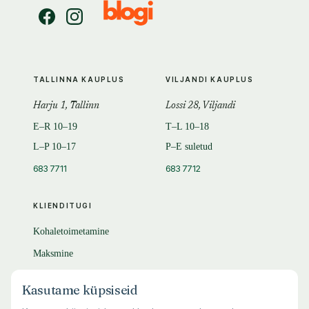
TALLINNA KAUPLUS
VILJANDI KAUPLUS
Harju 1, Tallinn
Lossi 28, Viljandi
E–R 10–19
T–L 10–18
L–P 10–17
P–E suletud
683 7711
683 7712
KLIENDITUGI
Kohaletoimetamine
Maksmine
Tagastamine
Kasutame küpsiseid
KKK