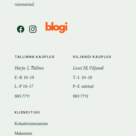
raamatud.
TALLINNA KAUPLUS
VILJANDI KAUPLUS
Harju 1, Tallinn
Lossi 28, Viljandi
E–R 10–19
T–L 10–18
L–P 10–17
P–E suletud
683 7711
683 7712
KLIENDITUGI
Kohaletoimetamine
Maksmine