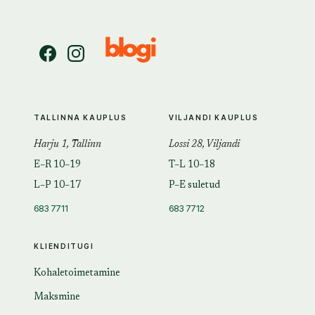
TALLINNA KAUPLUS
VILJANDI KAUPLUS
Harju 1, Tallinn
Lossi 28, Viljandi
E–R 10–19
T–L 10–18
L–P 10–17
P–E suletud
683 7711
683 7712
KLIENDITUGI
Kohaletoimetamine
Maksmine