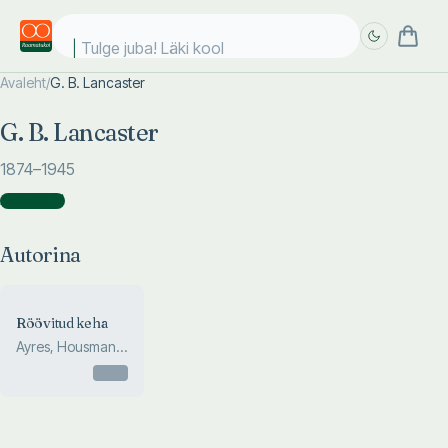
Tulge juba! Läki kooli
Avaleht
/
G. B. Lancaster
Täpsem
Täpsem
G. B. Lancaster
otsing
otsing
1874
–1945
Autorina
(
1
)
Autorina
Röövitud keha
Ayres, Housman,
Lancaster
Otsas