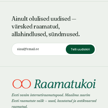
Ainult olulised uudised —
värsked raamatud,
allahindlused, sündmused.
Telli uudiskiri
Eesti vanim internetiraamatupood. Maailma suurim
Eesti raamatute valik — uued, kasutatud ja antikvaarsed
raamatud.