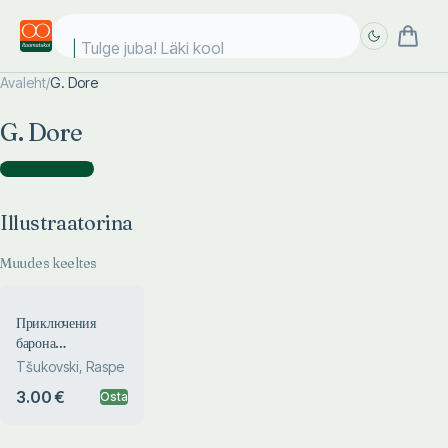
Tulge juba! Läki kooli
Avaleht
/
G. Dore
Täpsem
Täpsem
G. Dore
otsing
otsing
Illustraatorina
(
1
)
Illustraatorina
Muudes keeltes
Приключения
барона
Мюнхаузена.
Tšukovski, Raspe
Prikljutšenija
3.00 €
Osta
barona
Mjunhauzena