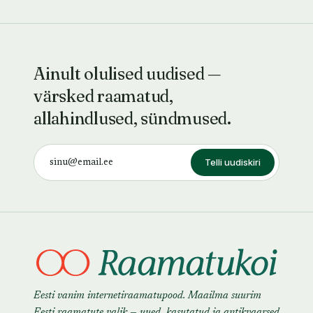
Ainult olulised uudised —
värsked raamatud,
allahindlused, sündmused.
Telli uudiskiri
Eesti vanim internetiraamatupood. Maailma suurim
Eesti raamatute valik — uued, kasutatud ja antikvaarsed