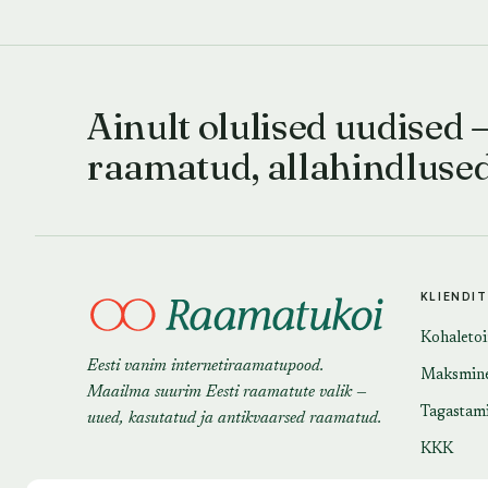
Ainult olulised uudised 
raamatud, allahindluse
KLIENDI
Kohaleto
Eesti vanim internetiraamatupood.
Maksmin
Maailma suurim Eesti raamatute valik —
Tagastam
uued, kasutatud ja antikvaarsed raamatud.
KKK