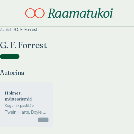
Avaleht
/
G. F. Forrest
Otsi täpsemalt
Otsi täpsemalt
G. F. Forrest
Autorina
(
1
)
Autorina
Holmesi
müsteeriumid
Kogumik pastišše
Twain, Harte, Doyle,
Barrie, Henry, W...
Otsas