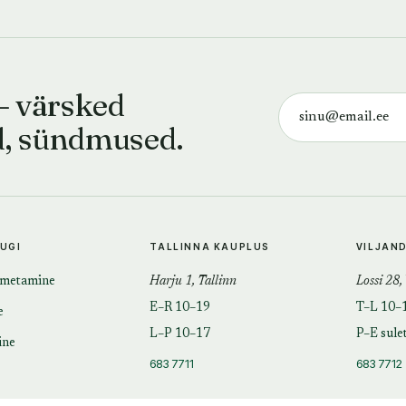
— värsked
d, sündmused.
TUGI
TALLINNA KAUPLUS
VILJAN
imetamine
Harju 1, Tallinn
Lossi 28,
E–R 10–19
T–L 10–
e
L–P 10–17
P–E sule
ine
683 7711
683 7712