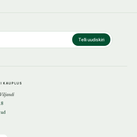
Telli uudiskiri
DI KAUPLUS
 Viljandi
18
tud