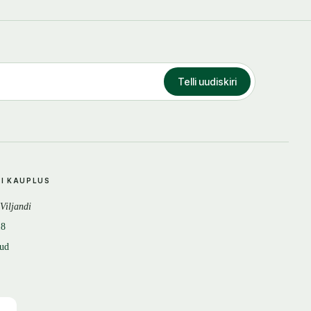
Telli uudiskiri
DI KAUPLUS
 Viljandi
18
tud