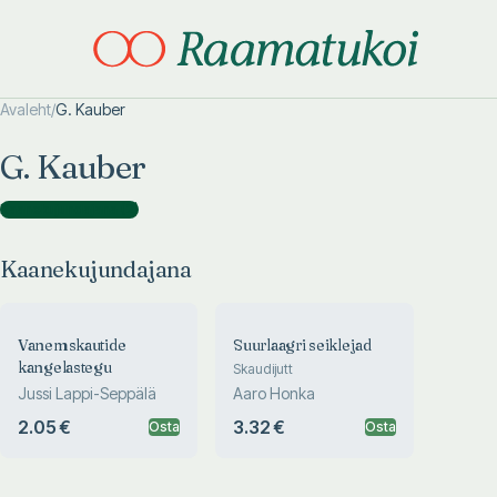
Avaleht
/
G. Kauber
Otsi täpsemalt
Otsi täpsemalt
G. Kauber
Kaanekujundajana
(
2
)
Kaanekujundajana
Vanemskautide
Suurlaagri seiklejad
kangelastegu
Skaudijutt
Jussi Lappi-Seppälä
Aaro Honka
2.05 €
3.32 €
Osta
Osta