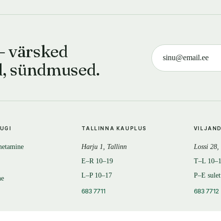
— värsked
d, sündmused.
TUGI
TALLINNA KAUPLUS
VILJAN
metamine
Harju 1, Tallinn
Lossi 28,
E–R 10–19
T–L 10–
L–P 10–17
P–E sule
ne
683 7711
683 7712