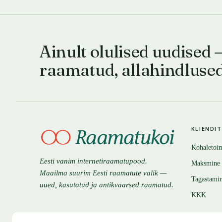
Ainult olulised uudised 
raamatud, allahindluse
KLIENDI
Kohaletoi
Eesti vanim internetiraamatupood.
Maksmine
Maailma suurim Eesti raamatute valik —
Tagastami
uued, kasutatud ja antikvaarsed raamatud.
KKK