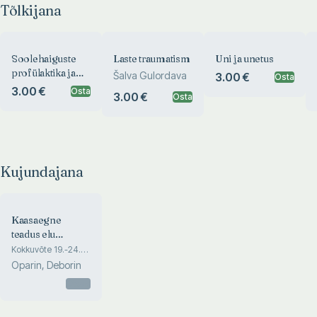
Tõlkijana
Soolehaiguste
Laste traumatism
Uni ja unetus
profülaktika ja
Šalva Gulordava
3.00 €
Osta
ravi
3.00 €
Osta
3.00 €
Osta
Kujundajana
Kaasaegne
teadus elu
tekkimisest
Kokkuvõte 19.-24.
august 1957. a.
maakeral
Oparin, Deborin
Moskvas toimunud
rahvusvahelise
Otsas
sümposioni
tulemustest elu