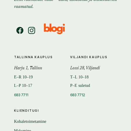
raamatud.
TALLINNA KAUPLUS
VILJANDI KAUPLUS
Harju 1, Tallinn
Lossi 28, Viljandi
E–R 10–19
T–L 10–18
L–P 10–17
P–E suletud
683 7711
683 7712
KLIENDITUGI
Kohaletoimetamine
Maksmine