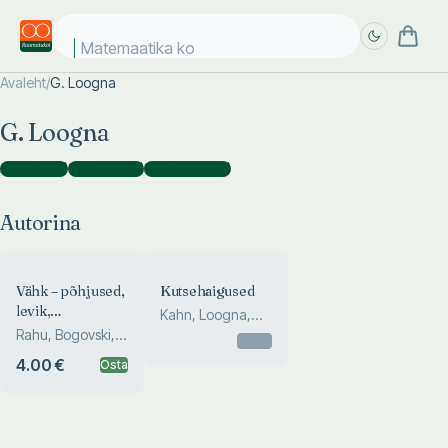
Matemaatika kosm
Avaleht
/
G. Loogna
Täpsem
Täpsem
G. Loogna
otsing
otsing
Autorina
(
2
)
Tõlkijana
(
12
)
Kujundajana
(
1
)
Autorina
Vähk – põhjused,
Kutsehaigused
levik,
Kahn, Loogna,
profülaktika
Rahu, Bogovski,
Tatar, Luts,
Otsas
Loogna
Loogna
4.00 €
Osta