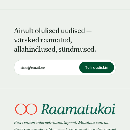
tekkimise
küsimustes
Ainult olulised uudised —
värsked raamatud,
allahindlused, sündmused.
Telli uudiskiri
Eesti vanim internetiraamatupood. Maailma suurim
Eesti raamatute valik — uued, kasutatud ja antikvaarsed