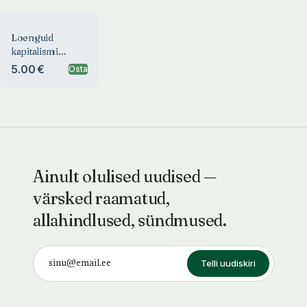
Loenguid
kapitalismi
poliitilisest
5.00 €
Osta
ökonoomiast
Ainult olulised uudised —
värsked raamatud,
allahindlused, sündmused.
Telli uudiskiri