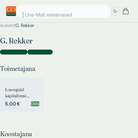
Une-Mati eelviimased k
Avaleht
/
G. Rekker
Täpsem
Täpsem
G. Rekker
otsing
otsing
Toimetajana
(
1
)
Koostajana
(
1
)
Toimetajana
Loenguid
kapitalismi
poliitilisest
5.00 €
Osta
ökonoomiast
Koostajana