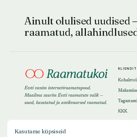
Ainult olulised uudised 
raamatud, allahindluse
KLIENDI
Kohaleto
Eesti vanim internetiraamatupood.
Maksmin
Maailma suurim Eesti raamatute valik —
Tagastam
uued, kasutatud ja antikvaarsed raamatud.
KKK
Kasutame küpsiseid