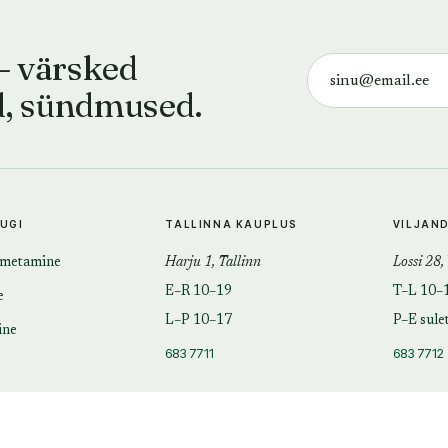
— värsked
d, sündmused.
TUGI
TALLINNA KAUPLUS
VILJAN
imetamine
Harju 1, Tallinn
Lossi 28,
E–R 10–19
T–L 10–
e
L–P 10–17
P–E sule
ine
683 7711
683 7712