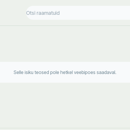
Selle isiku teosed pole hetkel veebipoes saadaval.