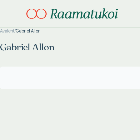
Avaleht
/
Gabriel Allon
Otsi täpsemalt
Otsi täpsemalt
Gabriel Allon