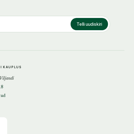
Telli uudiskiri
DI KAUPLUS
 Viljandi
18
tud