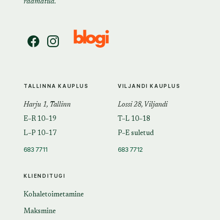
raamatud.
TALLINNA KAUPLUS
VILJANDI KAUPLUS
Harju 1, Tallinn
Lossi 28, Viljandi
E–R 10–19
T–L 10–18
L–P 10–17
P–E suletud
683 7711
683 7712
KLIENDITUGI
Kohaletoimetamine
Maksmine