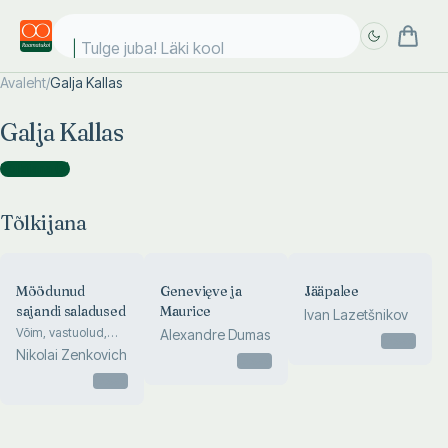
Tulge juba! Läki kooli
Avaleht
/
Galja Kallas
Täpsem
Täpsem
Galja Kallas
otsing
otsing
Tõlkijana
(
3
)
Tõlkijana
Möödunud
Genevięve ja
Jääpalee
sajandi saladused
Maurice
Ivan Lazetšnikov
Võim, vastuolud,
Alexandre Dumas
Otsas
sobingud
Nikolai Zenkovich
Otsas
Otsas