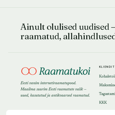
Ainult olulised uudised 
raamatud, allahindluse
KLIENDI
Kohaleto
Eesti vanim internetiraamatupood.
Maksmin
Maailma suurim Eesti raamatute valik —
Tagastam
uued, kasutatud ja antikvaarsed raamatud.
KKK