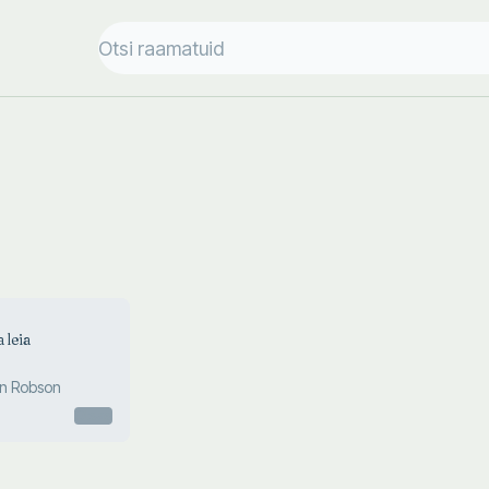
a leia
en Robson
Otsas