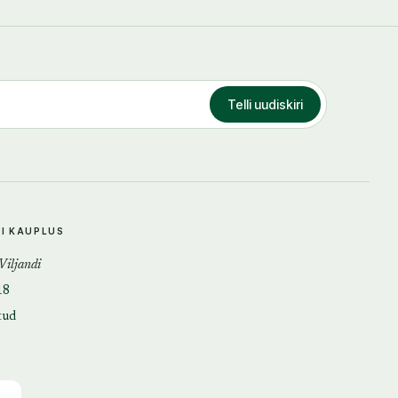
Telli uudiskiri
DI KAUPLUS
 Viljandi
18
tud