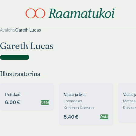
Avaleht
/
Gareth Lucas
Otsi täpsemalt
Otsi täpsemalt
Gareth Lucas
Illustraatorina
(
3
)
Illustraatorina
Putukad
Vaata ja leia
Vaata j
Loomaaias
Metsas
6.00 €
Osta
Kristeen Robson
Kriste
5.40 €
Osta