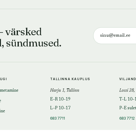
— värsked
d, sündmused.
TUGI
TALLINNA KAUPLUS
VILJAN
imetamine
Harju 1, Tallinn
Lossi 28,
E–R 10–19
T–L 10–
e
L–P 10–17
P–E sule
ine
683 7711
683 7712