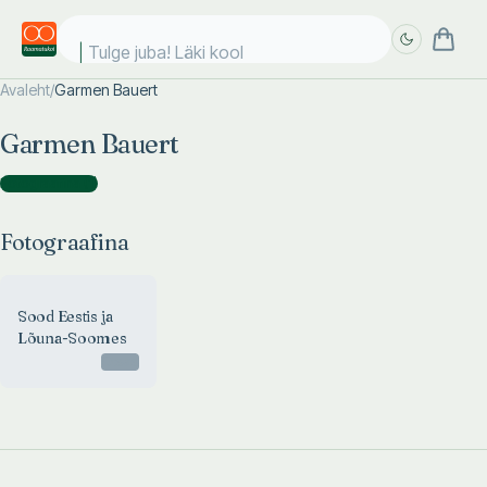
Tulge juba! Läki kooli
Avaleht
/
Garmen Bauert
Täpsem
Täpsem
Garmen Bauert
otsing
otsing
Fotograafina
(
1
)
Fotograafina
Sood Eestis ja
Lõuna-Soomes
Otsas