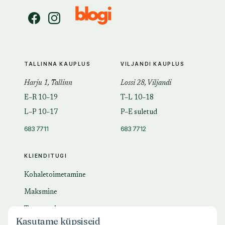
TALLINNA KAUPLUS
VILJANDI KAUPLUS
Harju 1, Tallinn
Lossi 28, Viljandi
E–R 10–19
T–L 10–18
L–P 10–17
P–E suletud
683 7711
683 7712
KLIENDITUGI
Kohaletoimetamine
Maksmine
Tagastamine
Kasutame küpsiseid