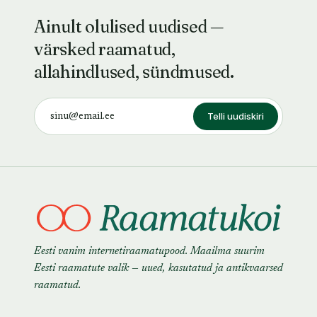
Ainult olulised uudised —
värsked raamatud,
allahindlused, sündmused.
Telli uudiskiri
Eesti vanim internetiraamatupood. Maailma suurim
Eesti raamatute valik — uued, kasutatud ja antikvaarsed
raamatud.