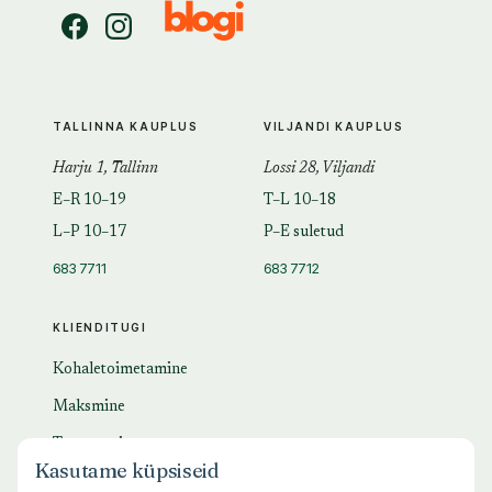
TALLINNA KAUPLUS
VILJANDI KAUPLUS
Harju 1, Tallinn
Lossi 28, Viljandi
E–R 10–19
T–L 10–18
L–P 10–17
P–E suletud
683 7711
683 7712
KLIENDITUGI
Kohaletoimetamine
Maksmine
Tagastamine
Kasutame küpsiseid
KKK