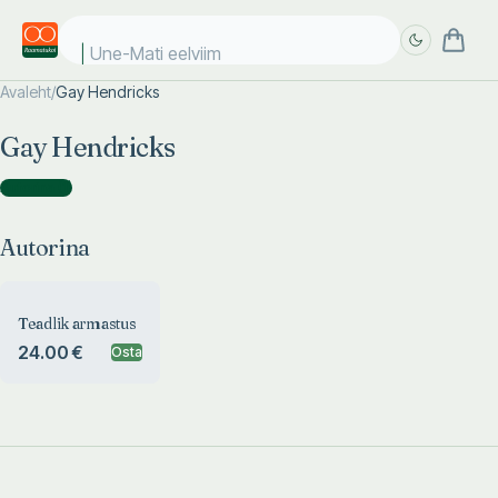
Une-Mati eelviima
Avaleht
/
Gay Hendricks
Täpsem
Täpsem
Gay Hendricks
otsing
otsing
Autorina
(
1
)
Autorina
Teadlik armastus
24.00 €
Osta