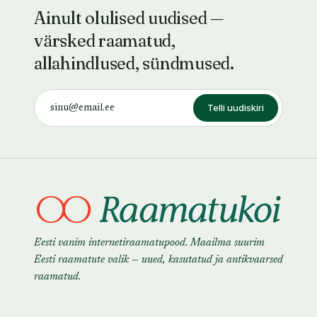
Ainult olulised uudised —
värsked raamatud,
allahindlused, sündmused.
Telli uudiskiri
Eesti vanim internetiraamatupood. Maailma suurim
Eesti raamatute valik — uued, kasutatud ja antikvaarsed
raamatud.