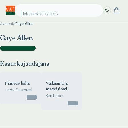
Matemaatika kosm
Avaleht
/
Gaye Allen
Täpsem
Täpsem
Gaye Allen
otsing
otsing
Kaanekujundajana
(
2
)
Kaanekujundajana
Inimese keha
Vulkaanid ja
maavärinad
Linda Calabresi
Ken Rubin
Otsas
Otsas