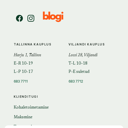
TALLINNA KAUPLUS
VILJANDI KAUPLUS
Harju 1, Tallinn
Lossi 28, Viljandi
E–R 10–19
T–L 10–18
L–P 10–17
P–E suletud
683 7711
683 7712
KLIENDITUGI
Kohaletoimetamine
Maksmine
Tagastamine