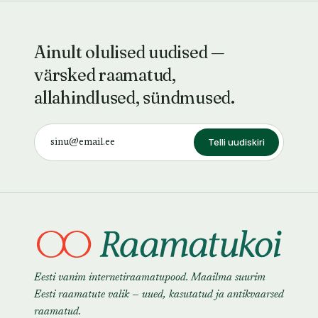
Ainult olulised uudised —
värsked raamatud,
allahindlused, sündmused.
Telli uudiskiri
Eesti vanim internetiraamatupood. Maailma suurim
Eesti raamatute valik — uued, kasutatud ja antikvaarsed
raamatud.