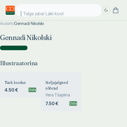
Tulge juba! Läki kooli
Avaleht
/
Gennadi Nikolski
Täpsem
Täpsem
Gennadi Nikolski
otsing
otsing
Illustraatorina
(
2
)
Illustraatorina
Tark loodus
Neljajalgsed
sõbrad
4.50 €
Osta
Vera Tšaplina
7.50 €
Osta