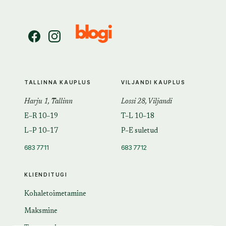
TALLINNA KAUPLUS
VILJANDI KAUPLUS
Harju 1, Tallinn
Lossi 28, Viljandi
E–R 10–19
T–L 10–18
L–P 10–17
P–E suletud
683 7711
683 7712
KLIENDITUGI
Kohaletoimetamine
Maksmine