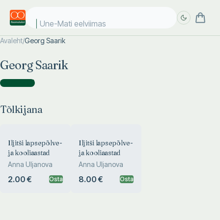
Une-Mati eelviimase
Avaleht
/
Georg Saarik
Täpsem
Täpsem
Georg Saarik
otsing
otsing
Tõlkijana
(
2
)
Tõlkijana
Iljitši lapsepõlve-
Iljitši lapsepõlve-
ja kooliaastad
ja kooliaastad
Anna Uljanova
Anna Uljanova
2.00 €
8.00 €
Osta
Osta