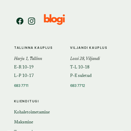
TALLINNA KAUPLUS
VILJANDI KAUPLUS
Harju 1, Tallinn
Lossi 28, Viljandi
E–R 10–19
T–L 10–18
L–P 10–17
P–E suletud
683 7711
683 7712
KLIENDITUGI
Kohaletoimetamine
Maksmine