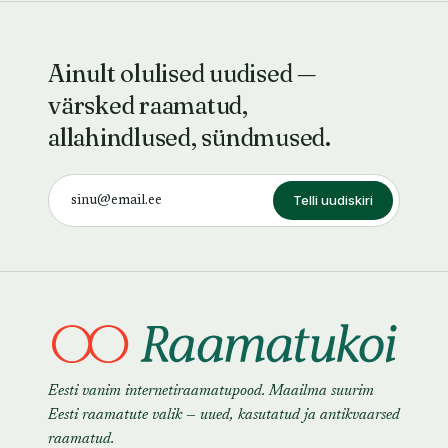
Ainult olulised uudised —
värsked raamatud,
allahindlused, sündmused.
Telli uudiskiri
Eesti vanim internetiraamatupood. Maailma suurim
Eesti raamatute valik — uued, kasutatud ja antikvaarsed
raamatud.