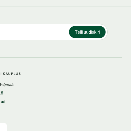
Telli uudiskiri
DI KAUPLUS
 Viljandi
18
tud