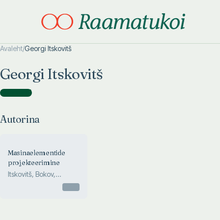
Avaleht
/
Georgi Itskovitš
Otsi täpsemalt
Otsi täpsemalt
Georgi Itskovitš
Autorina
(
1
)
Autorina
Masinaelementide
projekteerimine
Itskovitš, Bokov,
Kisseljov, Panitš, ...
Otsas