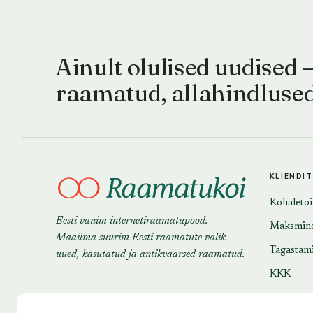
Ainult olulised uudised 
raamatud, allahindluse
KLIENDI
Kohaleto
Eesti vanim internetiraamatupood.
Maksmin
Maailma suurim Eesti raamatute valik —
Tagastam
uued, kasutatud ja antikvaarsed raamatud.
KKK