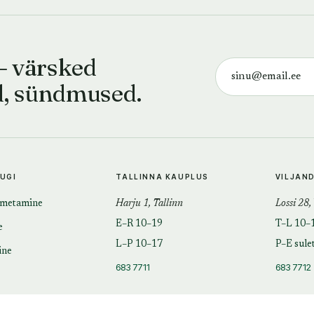
— värsked
d, sündmused.
TUGI
TALLINNA KAUPLUS
VILJAN
imetamine
Harju 1, Tallinn
Lossi 28,
E–R 10–19
T–L 10–
e
L–P 10–17
P–E sule
ine
683 7711
683 7712