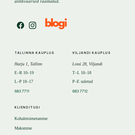
antikvaarsed raamatud.
TALLINNA KAUPLUS
VILJANDI KAUPLUS
Harju 1, Tallinn
Lossi 28, Viljandi
E–R 10–19
T–L 10–18
L–P 10–17
P–E suletud
683 7711
683 7712
KLIENDITUGI
Kohaletoimetamine
Maksmine