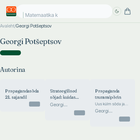
Matemaatika ko
Avaleht
/
Georgi Potšeptsov
Täpsem
Täpsem
Georgi Potšeptsov
otsing
otsing
Autorina
(
3
)
Autorina
Propagandasõda
Strateegilised
Propaganda
21. sajandil
sõjad: kuidas
trummipõrin
mõtete
Otsas
Uus külm sõda ja
Georgi
infokonfliktid
võidujooks
Potšeptsov
Georgi
Otsas
postsovetlikus
võidab
Potšeptsov
ruumis
Otsas
võidurelvastumise