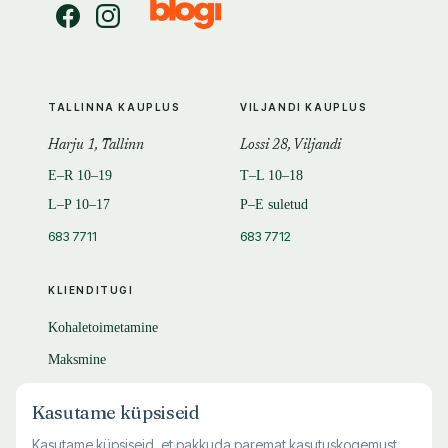
TALLINNA KAUPLUS
VILJANDI KAUPLUS
Harju 1, Tallinn
Lossi 28, Viljandi
E–R 10–19
T–L 10–18
L–P 10–17
P–E suletud
683 7711
683 7712
KLIENDITUGI
Kohaletoimetamine
Maksmine
Tagastamine
Kasutame küpsiseid
KKK
Kasutame küpsiseid, et pakkuda paremat kasutuskogemust,