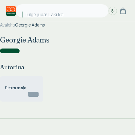
Tulge juba! Läki koo
Avaleht
/
Georgie Adams
Täpsem
Täpsem
Georgie Adams
otsing
otsing
Autorina
(
1
)
Autorina
Sebra maja
Otsas