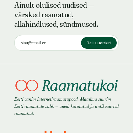
Ainult olulised uudised —
värsked raamatud,
allahindlused, sündmused.
Telli uudiskiri
Eesti vanim internetiraamatupood. Maailma suurim
Eesti raamatute valik — uued, kasutatud ja antikvaarsed
raamatud.