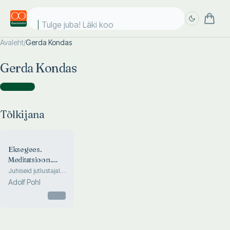
Tulge juba! Läki kool
Avaleht
/
Gerda Kondas
Täpsem
Täpsem
Gerda Kondas
otsing
otsing
Tõlkijana
(
1
)
Tõlkijana
Eksegees.
Meditatsioon.
Kontseptsioon
Juhiseid jutlustajale
Jumala sõna
Adolf Pohl
kuulutamisel
Otsas