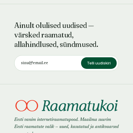
Ainult olulised uudised —
värsked raamatud,
allahindlused, sündmused.
Telli uudiskiri
Eesti vanim internetiraamatupood. Maailma suurim
Eesti raamatute valik — uued, kasutatud ja antikvaarsed