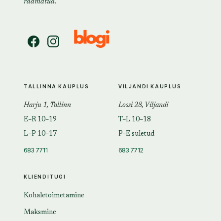
raamatud.
TALLINNA KAUPLUS
VILJANDI KAUPLUS
Harju 1, Tallinn
Lossi 28, Viljandi
E–R 10–19
T–L 10–18
L–P 10–17
P–E suletud
683 7711
683 7712
KLIENDITUGI
Kohaletoimetamine
Maksmine