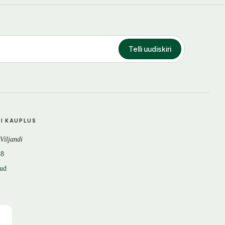
Telli uudiskiri
DI KAUPLUS
 Viljandi
18
tud