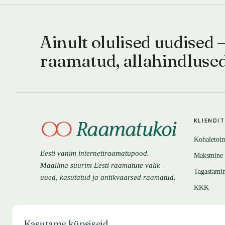
Ainult olulised uudised 
raamatud, allahindluse
KLIENDI
Kohaletoi
Eesti vanim internetiraamatupood.
Maksmine
Maailma suurim Eesti raamatute valik —
Tagastami
uued, kasutatud ja antikvaarsed raamatud.
KKK
Kasutame küpsiseid