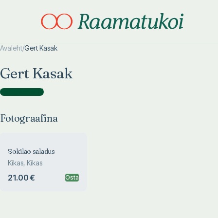
Avaleht
/
Gert Kasak
Otsi täpsemalt
Otsi täpsemalt
Gert Kasak
Fotograafina
(
1
)
Fotograafina
Sokilao saladus
Kikas, Kikas
21.00 €
Osta