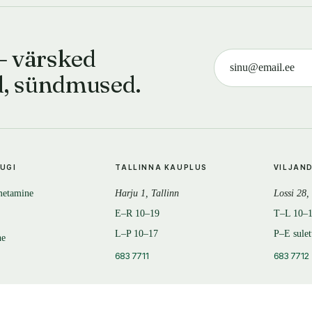
— värsked
d, sündmused.
TUGI
TALLINNA KAUPLUS
VILJAN
metamine
Harju 1, Tallinn
Lossi 28,
E–R 10–19
T–L 10–
L–P 10–17
P–E sule
ne
683 7711
683 7712