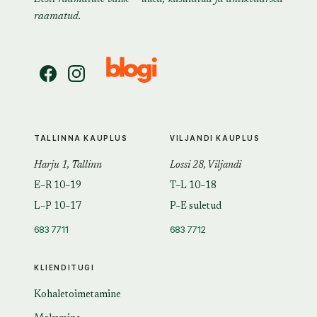
raamatud.
TALLINNA KAUPLUS
VILJANDI KAUPLUS
Harju 1, Tallinn
Lossi 28, Viljandi
E–R 10–19
T–L 10–18
L–P 10–17
P–E suletud
683 7711
683 7712
KLIENDITUGI
Kohaletoimetamine