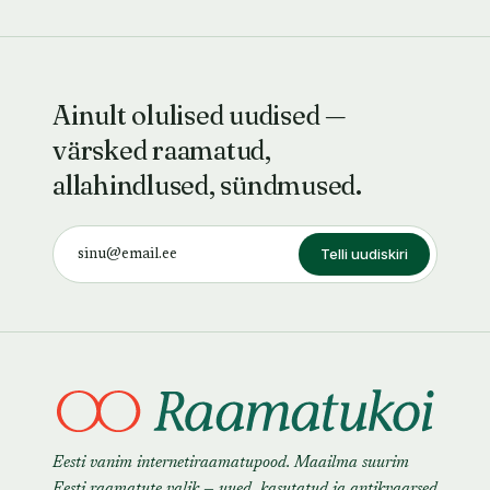
Ainult olulised uudised —
värsked raamatud,
allahindlused, sündmused.
Telli uudiskiri
Eesti vanim internetiraamatupood. Maailma suurim
Eesti raamatute valik — uued, kasutatud ja antikvaarsed