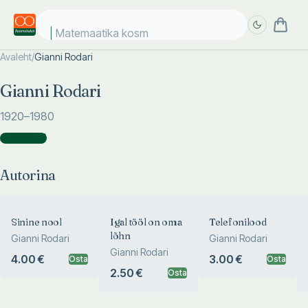
Matemaatika kosmo
Avaleht
/
Gianni Rodari
Täpsem
Täpsem
Gianni Rodari
otsing
otsing
1920
–1980
Autorina
(
8
)
Autorina
Sinine nool
Igal tööl on oma
Telefonilood
lõhn
Gianni Rodari
Gianni Rodari
Gianni Rodari
4.00 €
3.00 €
Osta
Osta
2.50 €
Osta