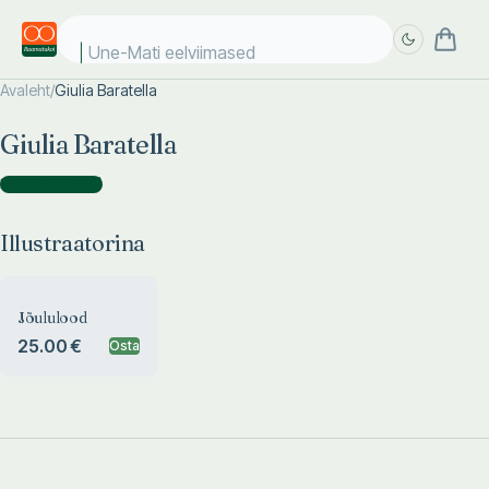
Une-Mati eelviimased k
Avaleht
/
Giulia Baratella
Täpsem
Täpsem
Giulia Baratella
otsing
otsing
Illustraatorina
(
1
)
Illustraatorina
Jõululood
25.00 €
Osta