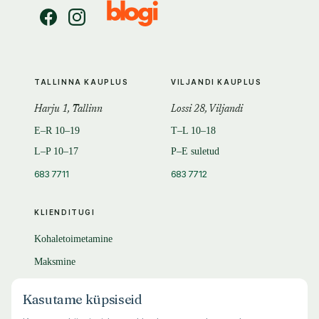
TALLINNA KAUPLUS
VILJANDI KAUPLUS
Harju 1, Tallinn
Lossi 28, Viljandi
E–R 10–19
T–L 10–18
L–P 10–17
P–E suletud
683 7711
683 7712
KLIENDITUGI
Kohaletoimetamine
Maksmine
Tagastamine
Kasutame küpsiseid
KKK