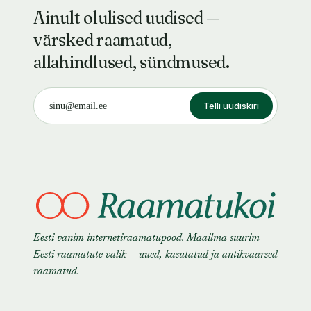
Ainult olulised uudised —
värsked raamatud,
allahindlused, sündmused.
Telli uudiskiri
Eesti vanim internetiraamatupood. Maailma suurim
Eesti raamatute valik — uued, kasutatud ja antikvaarsed
raamatud.