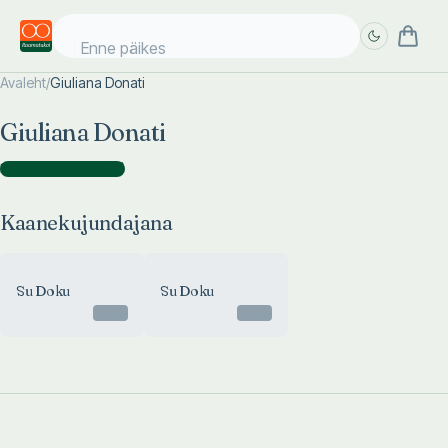
Enne päikes
Avaleht
/
Giuliana Donati
Täpsem
Täpsem
Giuliana Donati
otsing
otsing
Kaanekujundajana
(
2
)
Kaanekujundajana
Su Doku
Su Doku
Otsas
Otsas