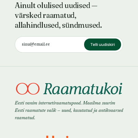
Ainult olulised uudised —
värsked raamatud,
allahindlused, sündmused.
Telli uudiskiri
Eesti vanim internetiraamatupood. Maailma suurim
Eesti raamatute valik — uued, kasutatud ja antikvaarsed
raamatud.