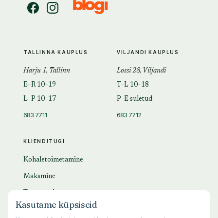
TALLINNA KAUPLUS
VILJANDI KAUPLUS
Harju 1, Tallinn
Lossi 28, Viljandi
E–R 10–19
T–L 10–18
L–P 10–17
P–E suletud
683 7711
683 7712
KLIENDITUGI
Kohaletoimetamine
Maksmine
Tagastamine
Kasutame küpsiseid
KKK