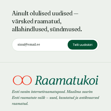
Ainult olulised uudised —
värsked raamatud,
allahindlused, sündmused.
Telli uudiskiri
Eesti vanim internetiraamatupood. Maailma suurim
Eesti raamatute valik — uued, kasutatud ja antikvaarsed
raamatud.