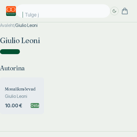
Tulge ju
Avaleht
/
Giulio Leoni
Täpsem
Täpsem
Giulio Leoni
otsing
otsing
Autorina
(
1
)
Autorina
Mosaiikmõrvad
Giulio Leoni
10.00 €
Osta