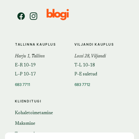
TALLINNA KAUPLUS
VILJANDI KAUPLUS
Harju 1, Tallinn
Lossi 28, Viljandi
E–R 10–19
T–L 10–18
L–P 10–17
P–E suletud
683 7711
683 7712
KLIENDITUGI
Kohaletoimetamine
Maksmine
Tagastamine