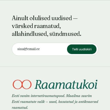
Ainult olulised uudised —
värsked raamatud,
allahindlused, sündmused.
Telli uudiskiri
Eesti vanim internetiraamatupood. Maailma suurim
Eesti raamatute valik — uued, kasutatud ja antikvaarsed
raamatud.