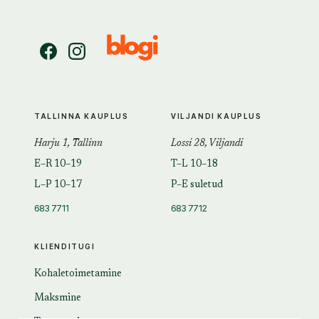
TALLINNA KAUPLUS
VILJANDI KAUPLUS
Harju 1, Tallinn
Lossi 28, Viljandi
E–R 10–19
T–L 10–18
L–P 10–17
P–E suletud
683 7711
683 7712
KLIENDITUGI
Kohaletoimetamine
Maksmine