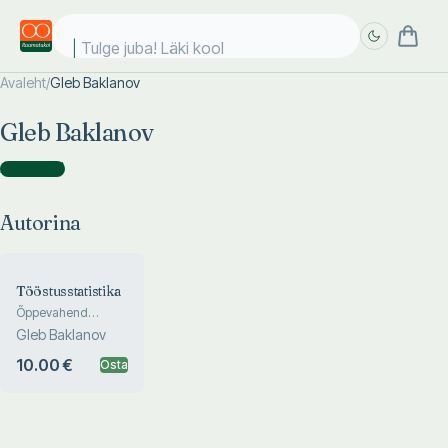
Tulge juba! Läki kooli
Avaleht
/
Gleb Baklanov
Täpsem
Täpsem
Gleb Baklanov
otsing
otsing
Autorina
(
1
)
Autorina
Tööstusstatistika
Õppevahend
tööstusettevõtete
Gleb Baklanov
raamatupidajaile,
vanem- ja
10.00 €
Osta
pearaamatupidajaile