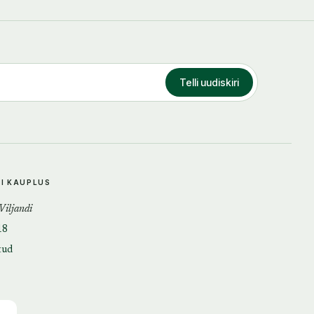
Telli uudiskiri
DI KAUPLUS
 Viljandi
18
tud