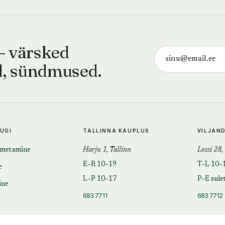
— värsked
d, sündmused.
TUGI
TALLINNA KAUPLUS
VILJAN
imetamine
Harju 1, Tallinn
Lossi 28,
E–R 10–19
T–L 10–
e
L–P 10–17
P–E sule
ine
683 7711
683 7712