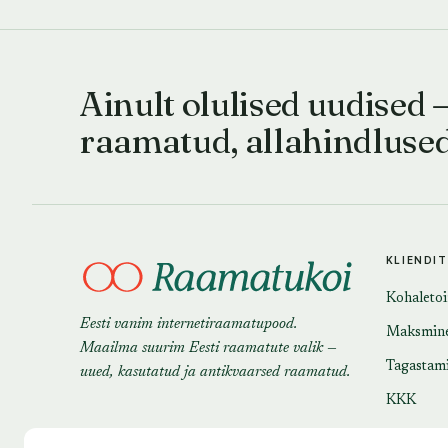
Ainult olulised uudised 
raamatud, allahindluse
KLIENDI
Kohaleto
Eesti vanim internetiraamatupood.
Maksmin
Maailma suurim Eesti raamatute valik —
Tagastam
uued, kasutatud ja antikvaarsed raamatud.
KKK