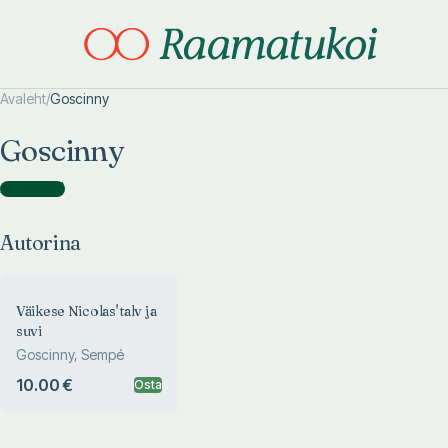
Avaleht
/
Goscinny
Otsi täpsemalt
Otsi täpsemalt
Goscinny
Autorina
(
1
)
Autorina
Väikese Nicolas' talv ja
suvi
Goscinny, Sempé
10.00 €
Osta