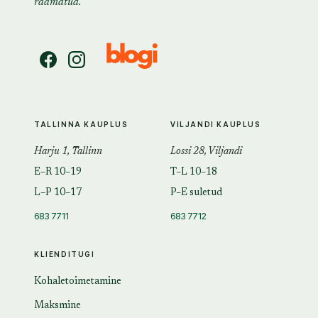
raamatud.
TALLINNA KAUPLUS
VILJANDI KAUPLUS
Harju 1, Tallinn
Lossi 28, Viljandi
E–R 10–19
T–L 10–18
L–P 10–17
P–E suletud
683 7711
683 7712
KLIENDITUGI
Kohaletoimetamine
Maksmine