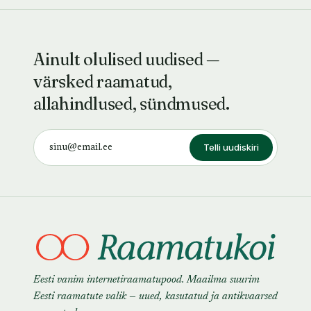
Ainult olulised uudised —
värsked raamatud,
allahindlused, sündmused.
Telli uudiskiri
Eesti vanim internetiraamatupood. Maailma suurim
Eesti raamatute valik — uued, kasutatud ja antikvaarsed