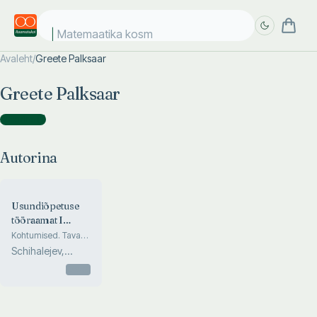
Matemaatika kosmo
Avaleht
/
Greete Palksaar
Täpsem
Täpsem
Greete Palksaar
otsing
otsing
Autorina
(
1
)
Autorina
Usundiõpetuse
tööraamat I
kooliastmele
Kohtumised. Tavad,
lood ja väärtused
Schihalejev,
Toivonen, Tutsu,
Otsas
Palksaa...