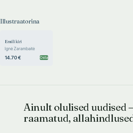
Illustraatorina
Emili kiri
Ignė Zarambaitė
14.70 €
Osta
Ainult olulised uudised 
raamatud, allahindluse