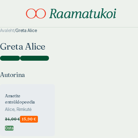
Avaleht
/
Greta Alice
Otsi täpsemalt
Otsi täpsemalt
Greta Alice
Autorina
(
1
)
Illustraatorina
(
1
)
Autorina
Ametite
entsüklopeedia
Alice, Rimkutė
24,00
€
15,90
€
Osta