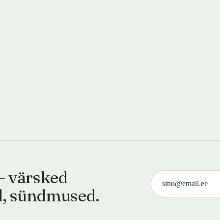
— värsked
d, sündmused.