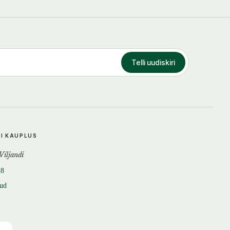
Telli uudiskiri
DI KAUPLUS
 Viljandi
18
tud