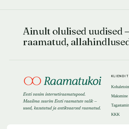
Ainult olulised uudised 
raamatud, allahindluse
KLIENDI
Kohaletoi
Eesti vanim internetiraamatupood.
Maksmine
Maailma suurim Eesti raamatute valik —
Tagastami
uued, kasutatud ja antikvaarsed raamatud.
KKK