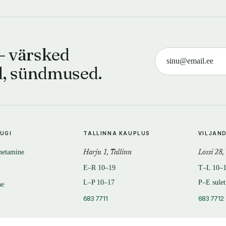
— värsked
d, sündmused.
TUGI
TALLINNA KAUPLUS
VILJAN
metamine
Harju 1, Tallinn
Lossi 28,
E–R 10–19
T–L 10–
L–P 10–17
P–E sule
ne
683 7711
683 7712