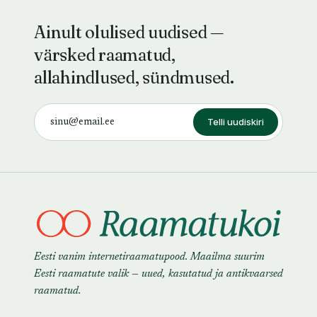
Ainult olulised uudised —
värsked raamatud,
allahindlused, sündmused.
Telli uudiskiri
Eesti vanim internetiraamatupood. Maailma suurim
Eesti raamatute valik — uued, kasutatud ja antikvaarsed
raamatud.