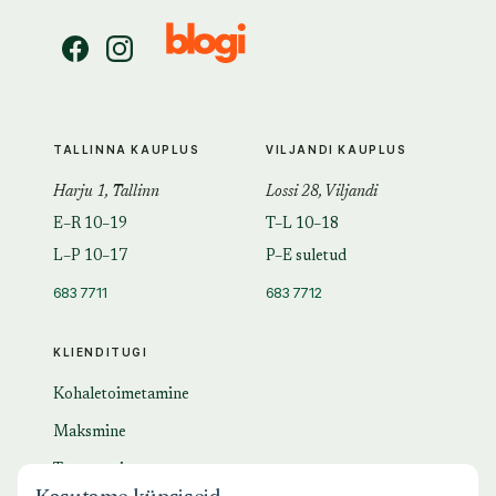
TALLINNA KAUPLUS
VILJANDI KAUPLUS
Harju 1, Tallinn
Lossi 28, Viljandi
E–R 10–19
T–L 10–18
L–P 10–17
P–E suletud
683 7711
683 7712
KLIENDITUGI
Kohaletoimetamine
Maksmine
Tagastamine