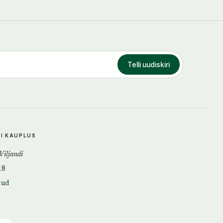
Telli uudiskiri
DI KAUPLUS
 Viljandi
18
tud