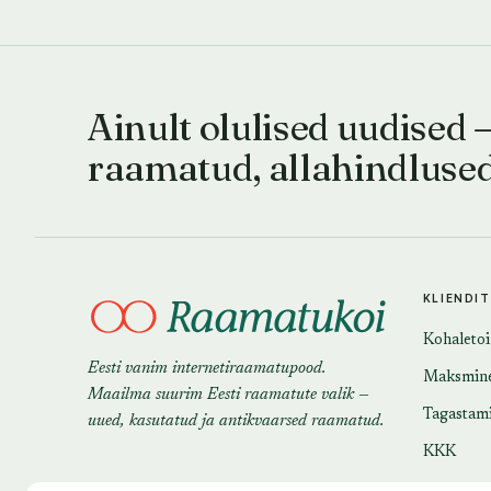
Ainult olulised uudised 
raamatud, allahindluse
KLIENDI
Kohaleto
Eesti vanim internetiraamatupood.
Maksmin
Maailma suurim Eesti raamatute valik —
Tagastam
uued, kasutatud ja antikvaarsed raamatud.
KKK