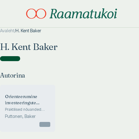
Avaleht
/
H. Kent Baker
Otsi täpsemalt
Otsi täpsemalt
H. Kent Baker
Autorina
(
1
)
Autorina
Orienteerumine
investeeringute
miiniväljal
Praktilised nõuanded
vigade, eelarvamuste ja
Puttonen, Baker
lõksude vältimiseks
Otsas