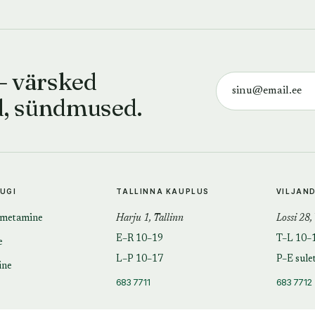
— värsked
d, sündmused.
TUGI
TALLINNA KAUPLUS
VILJAN
imetamine
Harju 1, Tallinn
Lossi 28,
E–R 10–19
T–L 10–
e
L–P 10–17
P–E sule
ine
683 7711
683 7712