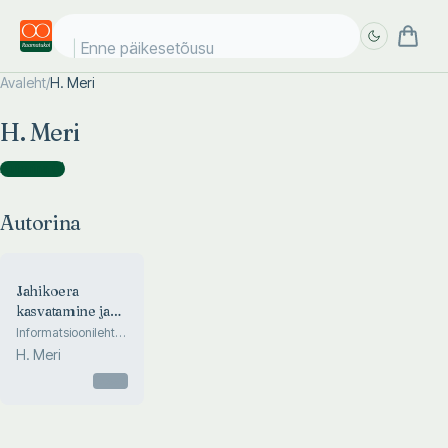
Enne päikesetõusu
Avaleht
/
H. Meri
Täpsem
Täpsem
H. Meri
otsing
otsing
Autorina
(
1
)
Autorina
Jahikoera
kasvatamine ja
õpetamine
Informatsioonileht
nr. 3 ja 4
H. Meri
Otsas