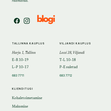
raamatud.
TALLINNA KAUPLUS
VILJANDI KAUPLUS
Harju 1, Tallinn
Lossi 28, Viljandi
E–R 10–19
T–L 10–18
L–P 10–17
P–E suletud
683 7711
683 7712
KLIENDITUGI
Kohaletoimetamine
Maksmine