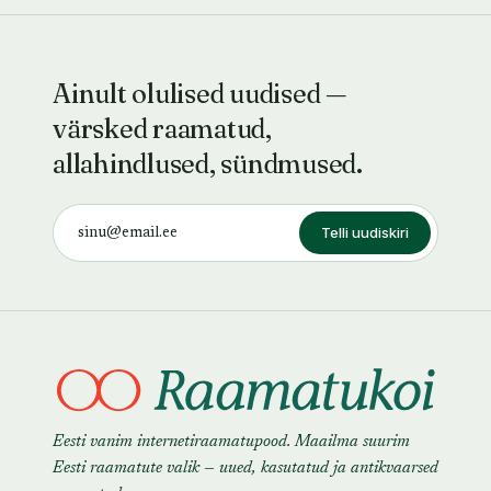
Ainult olulised uudised —
värsked raamatud,
allahindlused, sündmused.
Telli uudiskiri
Eesti vanim internetiraamatupood. Maailma suurim
Eesti raamatute valik — uued, kasutatud ja antikvaarsed