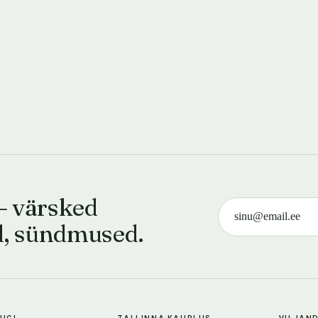
— värsked
d, sündmused.