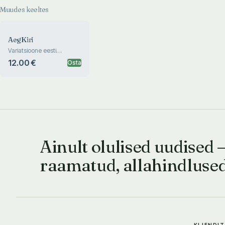
Muudes keeltes
AegKiri
Variatsioone eesti
muusikale
12.00 €
Osta
Ainult olulised uudised 
raamatud, allahindluse