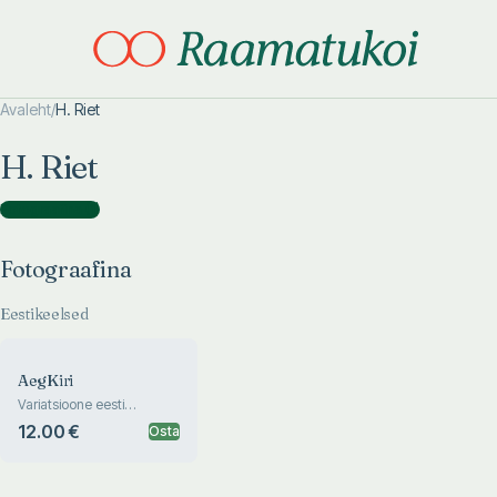
Avaleht
/
H. Riet
Otsi täpsemalt
Otsi täpsemalt
H. Riet
Fotograafina
(
1
)
Fotograafina
Eestikeelsed
AegKiri
Variatsioone eesti
muusikale
12.00 €
Osta