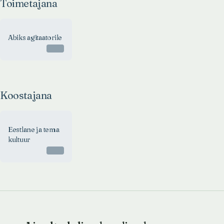
Toimetajana
Abiks agitaatorile
Otsas
Koostajana
Eestlane ja tema
kultuur
Otsas