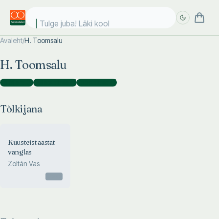
Tulge juba! Läki kooli
Avaleht
/
H. Toomsalu
Täpsem
Täpsem
H. Toomsalu
otsing
otsing
Tõlkijana
(
1
)
Toimetajana
(
1
)
Koostajana
(
1
)
Tõlkijana
Kuusteist aastat
vanglas
Zoltán Vas
Otsas