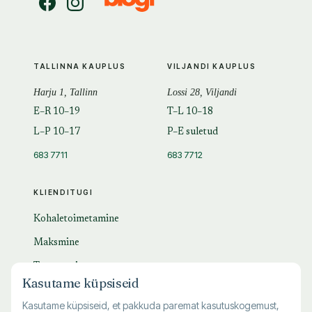
TALLINNA KAUPLUS
VILJANDI KAUPLUS
Harju 1, Tallinn
Lossi 28, Viljandi
E–R 10–19
T–L 10–18
L–P 10–17
P–E suletud
683 7711
683 7712
KLIENDITUGI
Kohaletoimetamine
Maksmine
Tagastamine
Kasutame küpsiseid
KKK
Kasutame küpsiseid, et pakkuda paremat kasutuskogemust,